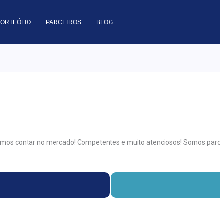
PORTFÓLIO
PARCEIROS
BLOG
mos contar no mercado! Competentes e muito atenciosos! Somos parce