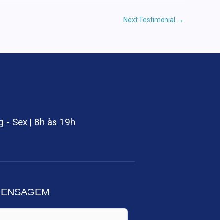
Next Testimonial
→
g - Sex | 8h às 19h
 MENSAGEM