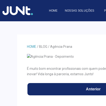
Skip
to
HOME
NOSSAS SOLUÇÕES
content
HOME
/ BLOG /
Agência Prana
É muito bom encontrar profissionais com quem pode
inovar! Vida longa à parceria, estamos Junts!
Anterior