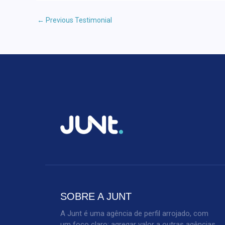
←
Previous Testimonial
SOBRE A JUNT
A Junt é uma agência de perfil arrojado, com
um foco claro: agregar valor a outras agências