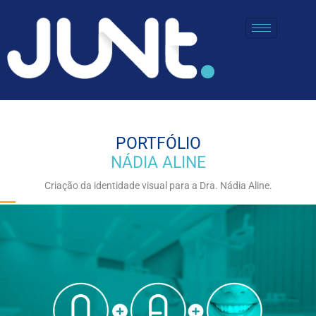
Skip
to
content
PORTFÓLIO
NÁDIA ALINE
Criação da identidade visual para a Dra. Nádia Aline.